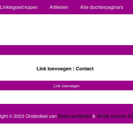
Linktegoed kopen
Artikelen
Alle dochterpagina's
Link toevoegen
Contact
Link toevoegen
ight © 2023 Onderdeel van
BaakmanMedia
&
Vrolijk Internet S